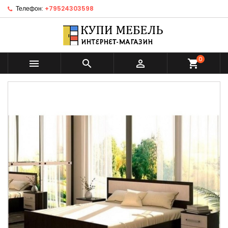
Телефон:
+79524303598
0



shopping_cart