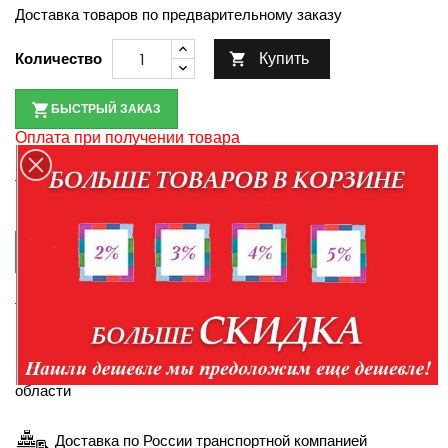
Доставка товаров по предварительному заказу
Купить
Количество

БЫСТРЫЙ ЗАКАЗ
Оплата при получении товара
По наличию товара уточняйте у менеджеров по
телефонам:
+7-952-430-35-98
+7-904-094-99-99

КУПИТЬ В КРЕДИТ
Правила кредитования
Доставка в пределах Белгорода и Белгородской
области
Доставка по России транспортной компанией