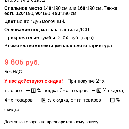
145,3 х 74,2 х 193,2.
Спальное место 140
*190 см или
160
*190 см
. Также
есть 120
*190,
90
*190 и
80
*190 см.
Цвет
Венге / Дуб молочный.
Основание под матрас:
настилы ДСП.
Прикроватные тумбы:
3 050 руб. (пара).
Возможна комплектация спального гарнитура.
9 605 руб.
Без НДС
У нас действуют скидки!
При покупке 2-х
товаров
% скидка, 3-х товаров
% скидка,
— 2️⃣
— 3️⃣
4-х товаров
% скидка, 5-ти товаров
%
— 4️⃣
— 5️⃣
скидка
.
Доставка товаров по предварительному заказу