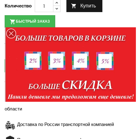
Купить
Количество

БЫСТРЫЙ ЗАКАЗ
Оплата при получении товара
По наличию товара уточняйте у менеджеров по
телефонам:
+7-952-430-35-98
+7-904-094-99-99

КУПИТЬ В КРЕДИТ
Правила кредитования
Доставка в пределах Белгорода и Белгородской
области
Доставка по России транспортной компанией