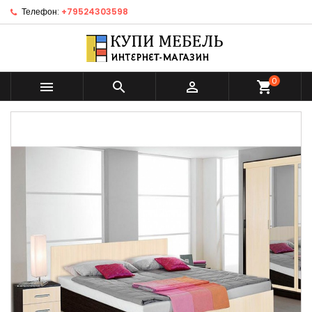
Телефон:
+79524303598
0



shopping_cart