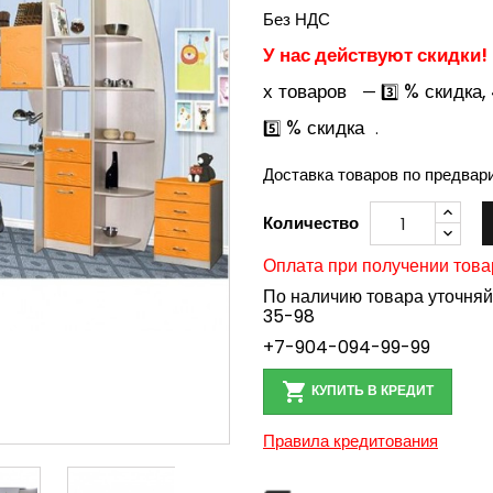
Без НДС
У нас действуют скидки!
х товаров
% скидка,
— 3️⃣
% скидка
5️⃣
.
Доставка товаров по предвар
Количество
Оплата при получении това
По наличию товара уточня
35-98
+7-904-094-99-99

КУПИТЬ В КРЕДИТ
Правила кредитования