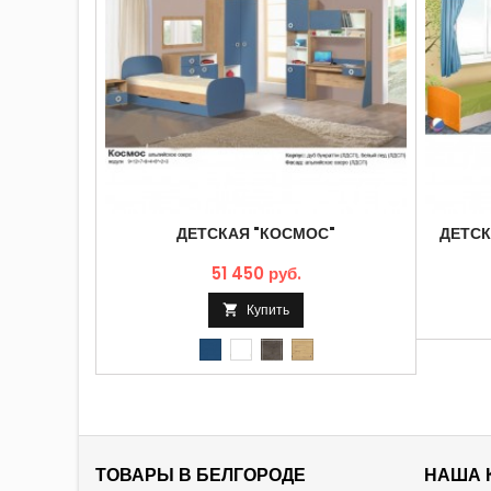
ДЕТСКАЯ "КОСМОС"
ДЕТСК
51 450 руб.
Купить

Альпийское
Белый
Бетон
Дуб
озеро
лед
чикаго
бунратти
ТОВАРЫ В БЕЛГОРОДЕ
НАША 