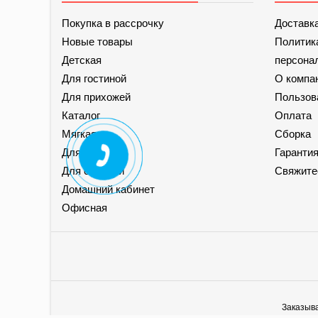
Покупка в рассрочку
Доставк
Новые товары
Политик
Детская
персона
Для гостиной
О компа
Для прихожей
Пользов
Каталог
Оплата
Мягкая
Сборка
Для кухни
Гаранти
Для спальни
Свяжите
Домашний кабинет
Офисная
Заказыва