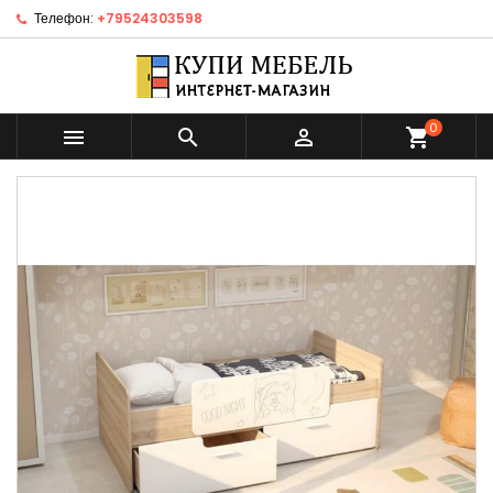
Телефон:
+79524303598
0



shopping_cart