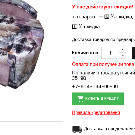
У нас действуют скидки!
х товаров
% скидка,
— 3️⃣
% скидка
5️⃣
.
Доставка товаров по предвар
Количество
Оплата при получении това
По наличию товара уточня
35-98
+7-904-094-99-99

КУПИТЬ В КРЕДИТ
Правила кредитования
Доставка в пределах Бе