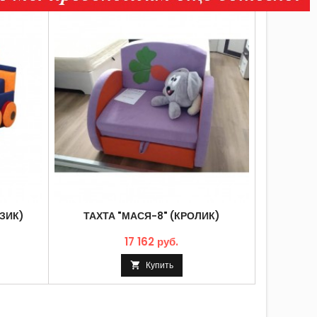
ЗИК)
ТАХТА "МАСЯ-8" (КРОЛИК)
ТАХТА "М
17 162 руб.
Купить
