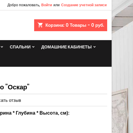
Добро пожаловать,
Войти
или
Создание учетной записи
shopping_cart
Корзина:
0
Товары - 0 руб.
СПАЛЬНИ
ДОМАШНИЕ КАБИНЕТЫ
о "Оскар"
ать отзыв
на * Глубина * Высота, см):