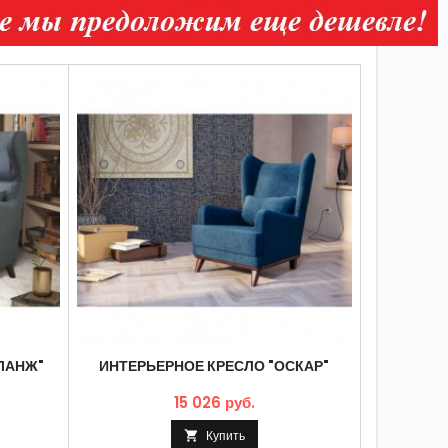
<
>
ЛАНЖ"
ИНТЕРЬЕРНОЕ КРЕСЛО "ОСКАР"
ИНТЕРЬ
15 026 руб.
Купить
