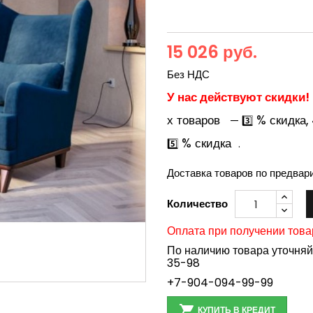
15 026 руб.
Без НДС
У нас действуют скидки!
х товаров
% скидка,
— 3️⃣
% скидка
5️⃣
.
Доставка товаров по предвар
Количество
Оплата при получении това
По наличию товара уточня
35-98
+7-904-094-99-99

КУПИТЬ В КРЕДИТ