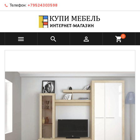
Телефон:
+79524303598
0



shopping_cart