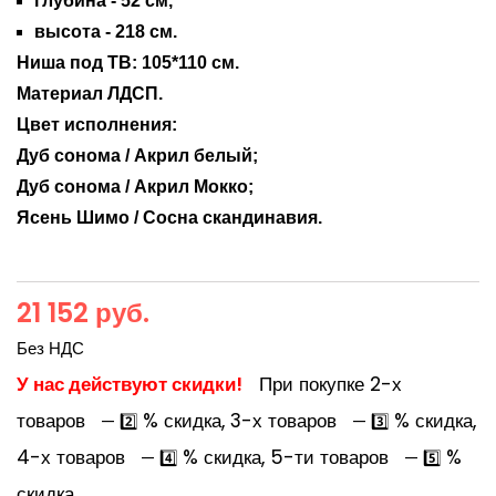
глубина -
52
см,
высота -
218
см.
Ниша под ТВ: 105*110 см.
Материал ЛДСП.
Цвет исполнения:
Дуб сонома / Акрил белый;
Дуб сонома / Акрил Мокко;
Ясень Шимо / Сосна скандинавия.
21 152 руб.
Без НДС
У нас действуют скидки!
При покупке 2-х
товаров
% скидка, 3-х товаров
% скидка,
— 2️⃣
— 3️⃣
4-х товаров
% скидка, 5-ти товаров
%
— 4️⃣
— 5️⃣
скидка
.