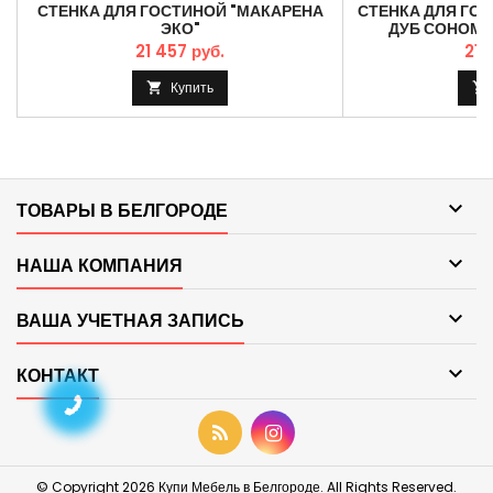
СТЕНКА ДЛЯ ГОСТИНОЙ "МАКАРЕНА
СТЕНКА ДЛЯ ГОС
ЭКО"
ДУБ СОНОМА
21 457 руб.
21 
Купить



ТОВАРЫ В БЕЛГОРОДЕ

НАША КОМПАНИЯ

ВАША УЧЕТНАЯ ЗАПИСЬ

КОНТАКТ
© Copyright 2026 Купи Мебель в Белгороде. All Rights Reserved.