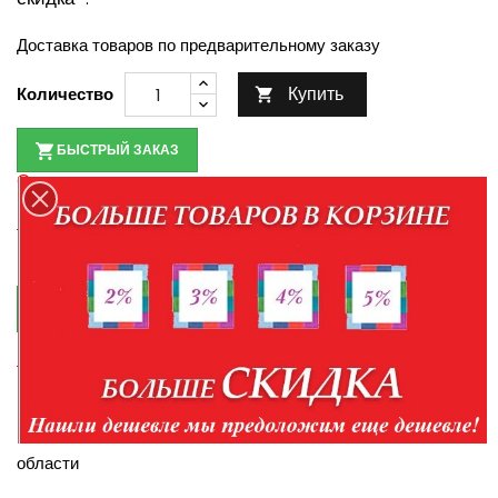
Доставка товаров по предварительному заказу
Купить
Количество

БЫСТРЫЙ ЗАКАЗ
Оплата при получении товара
По наличию товара уточняйте у менеджеров по
телефонам:
+7-952-430-35-98
+7-904-094-99-99

КУПИТЬ В КРЕДИТ
Правила кредитования
Доставка в пределах Белгорода и Белгородской
области