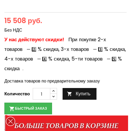
15 508 руб.
Без НДС
У нас действуют скидки!
При покупке 2-х
товаров
% скидка, 3-х товаров
% скидка,
— 2️⃣
— 3️⃣
4-х товаров
% скидка, 5-ти товаров
%
— 4️⃣
— 5️⃣
скидка
.
Доставка товаров по предварительному заказу
Купить
Количество

БЫСТРЫЙ ЗАКАЗ
Оплата при получении товара
По наличию товара уточняйте у менеджеров по
телефонам:
+7-952-430-35-98