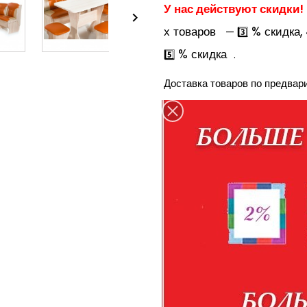
У нас действуют скидки!

х товаров
% скидка,
— 3️⃣
% скидка
5️⃣
.
Доставка товаров по предвар
Количество
Оплата при получении това
По наличию товара уточня
35-98
+7-904-094-99-99

КУПИТЬ В КРЕДИТ
Правила кредитования
Доставка в пределах Бе