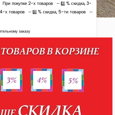
При покупке 2-х товаров
% скидка, 3-
— 2️⃣
 4-х товаров
% скидка, 5-ти товаров
— 4️⃣
—
ительному заказу
Купить

БЫСТРЫЙ ЗАКАЗ
ра
йте у менеджеров по телефонам:
+7-952-430-
лгорода и Белгородской области