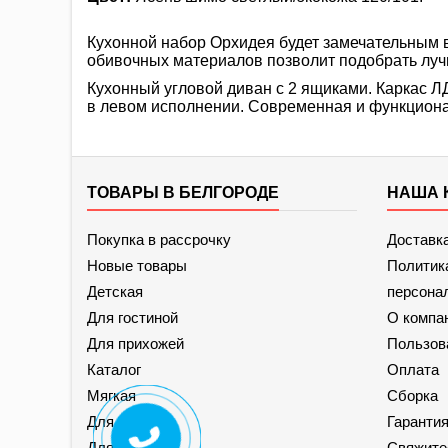
Кухонной набор Орхидея
будет замечательным 
обивочных материалов позволит подобрать лучш
Кухонный угловой диван с 2 ящиками. Каркас Л
в левом исполнении. Современная и функциона
ТОВАРЫ В БЕЛГОРОДЕ
НАША 
Покупка в рассрочку
Доставк
Новые товары
Политик
Детская
персона
Для гостиной
О компа
Для прихожей
Пользов
Каталог
Оплата
Мягкая
Сборка
Для кухни
Гаранти
Для спальни
Свяжите