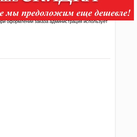
нспортной компанией
ри оформлении заказа администрация использует