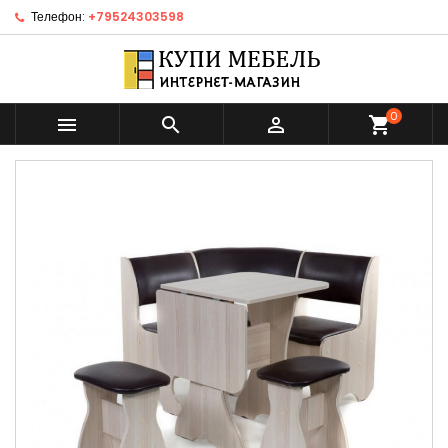
Телефон:
+79524303598
0



shopping_cart