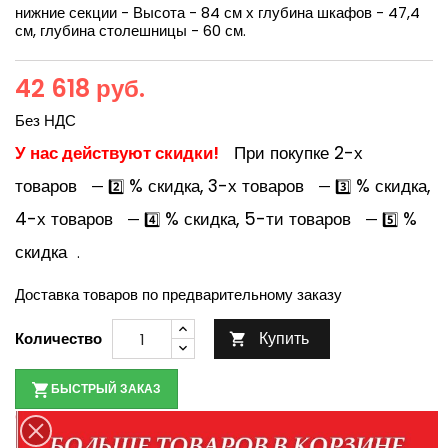
нижние секции - Высота - 84 см х глубина шкафов - 47,4
см, глубина столешницы - 60 см.
42 618 руб.
Без НДС
У нас действуют скидки!
При покупке 2-х
товаров
% скидка, 3-х товаров
% скидка,
— 2️⃣
— 3️⃣
4-х товаров
% скидка, 5-ти товаров
%
— 4️⃣
— 5️⃣
скидка
.
Доставка товаров по предварительному заказу
Купить
Количество

БЫСТРЫЙ ЗАКАЗ
Оплата при получении товара
По наличию товара уточняйте у менеджеров по