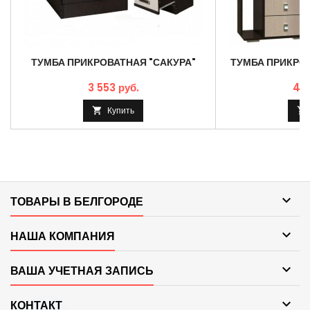
ТУМБА ПРИКРОВАТНАЯ "САКУРА"
ТУМБА ПРИКРО
3 553 руб.
4 6
Купить



ТОВАРЫ В БЕЛГОРОДЕ

НАША КОМПАНИЯ

ВАША УЧЕТНАЯ ЗАПИСЬ

КОНТАКТ