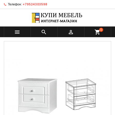
Телефон:
+79524303598
0



shopping_cart