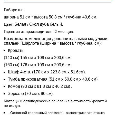
Габариты:
ширина 51 см * высота 50,8 см * глубина 40,6 см.
Цвет:
Белая / Скол дуба белый.
Гарантия от производителя 12 месяцев.
Возможна комплектация дополнительными модулями
спальни "Шарлота
(ширина * высота * глубина, см):
Кровать:
(140 см)
155 см х 109 см х 203,6 см.
(160 см) 176 см х 109 см х 203,6 см
.
Шкаф 4-ств. (
170 см х 223,8 см х 51,6см).
Тумба прикроватная (
51 см х 50,8 см х 40,6 см).
Комод (
93 см х 81,8 см х 46,2 см) .
Зеркало
(
70 см х 90 см).
Матрацы и ортопедические основания в стоимость кроватей
не входят.
- Основной крепежный элемент – эксцентриковая стяжка