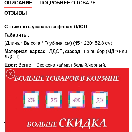
ОПИСАНИЕ
ПОДРОБНЕЕ О ТОВАРЕ
ОТЗЫВЫ
Стоимость указана за фасад ЛДСП.
Габариты:
(Длина * Высота * Глубина, см)
(
45 * 220* 52,8 см
)
Материал
:
каркас
-
ЛДСП,
фасад
- на выбор (МДФ или
ЛДСП).
Цвет
:
Венге + Экокожа кайман белый/черный.
Возможна комплектация двух дополнительных полок к
пеналу (+ 400 руб).
Возможна комплектация модулей спальни "Луиза"
представленных ниже:
Модули (Длина* Высота * Длина, см):
Кровать 1,6
, спальное 160 х 200
(170 * 101,5 * 211
см) - 9 990 руб.