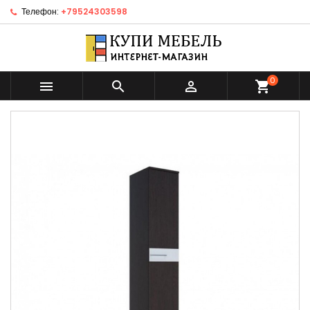
Телефон:
+79524303598
0



shopping_cart