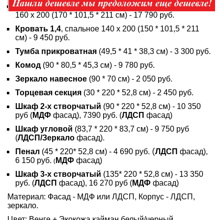
Кровать 1,6 с подъемным механизмом
, спальное
160 х 200
(170 * 101,5 * 211 см) - 17 790 руб.
Кровать 1,4
, спальное 140 х 200
(150 * 101,5 * 211
см) - 9 450 руб.
Тумба прикроватная
(49,5 * 41 * 38,3 см) - 3 300 руб.
Комод
(90 * 80,5 * 45,3 см) - 9 780 руб.
Зеркало навесное
(90 * 70 см) - 2 050 руб.
Торцевая секция
(30 * 220 * 52,8 см) - 2 450 руб.
Шкаф 2-х створчатый
(90 * 220 * 52,8 см) - 10 350
руб (
МДФ
фасад), 7390 руб. (
ЛДСП
фасад)
Шкаф угловой
(83,7 * 220 * 83,7 см) - 9 750 руб
(
ЛДСП/Зеркало
фасад).
(
Пенал
(45 * 220* 52,8 см) - 4 690 руб.
ЛДСП
фасад),
6 150 руб.
(
МДФ
фасад)
Шкаф 3-х створчатый
(135* 220 * 52,8 см) - 13 350
руб. (
ЛДСП
фасад), 16 270 руб (
МДФ
фасад)
Материал:
Фасад - МДФ или ЛДСП
, Корпус -
ЛДСП,
зеркало.
Цвет:
Венге + Экокожа кайман белый/черный.