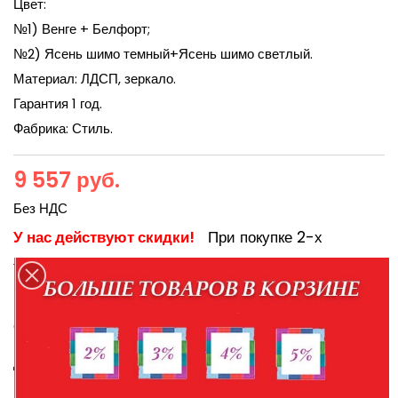
Цвет:
№1) Венге + Белфорт;
№2) Ясень шимо темный+Ясень шимо светлый.
Материал: ЛДСП, зеркало.
Гарантия 1 год.
Фабрика: Стиль.
9 557 руб.
Без НДС
У нас действуют скидки!
При покупке 2-х
товаров
% скидка, 3-х товаров
% скидка,
— 2️⃣
— 3️⃣
4-х товаров
% скидка, 5-ти товаров
%
— 4️⃣
— 5️⃣
скидка
.
Доставка товаров по предварительному заказу