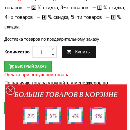
товаров
% скидка, 3-х товаров
% скидка,
— 2️⃣
— 3️⃣
4-х товаров
% скидка, 5-ти товаров
%
— 4️⃣
— 5️⃣
скидка
.
Доставка товаров по предварительному заказу
Купить
Количество

БЫСТРЫЙ ЗАКАЗ
Оплата при получении товара
По наличию товара уточняйте у менеджеров по
телефонам:
+7-952-430-35-98
+7-904-094-99-99

КУПИТЬ В КРЕДИТ
Правила кредитования