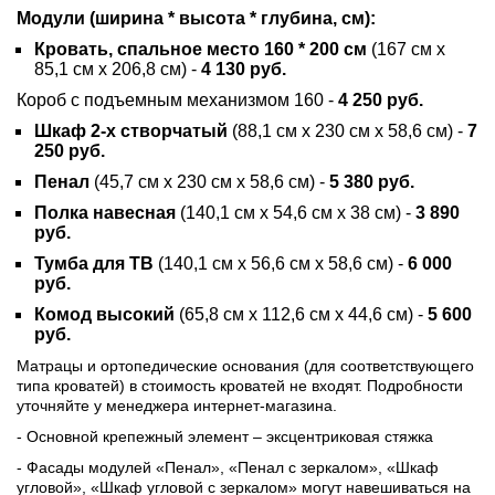
Модули (ширина * высота * глубина, см):
Кровать, спальное место 160 * 200 см
(
167 см х
85,1 см х 206,8 см) -
4 130 руб.
Короб с подъемным механизмом 160 -
4 250 руб.
Шкаф 2-х створчатый
(
88,1 см х 230 см х 58,6 см) -
7
250 руб.
Пенал
(
45,7 см х 230 см х 58,6 см)
-
5 380
руб.
Полка навесная
(
140,1 см х 54,6 см х 38 см) -
3 890
руб.
Тумба для ТВ
(
140,1 см х 56,6 см х 58,6 см) -
6 000
руб.
Комод высокий
(
65,8 см х 112,6 см х 44,6 см) -
5 600
руб.
Матрацы и ортопедические основания (для соответствующего
типа кроватей) в стоимость кроватей не входят. Подробности
уточняйте у менеджера интернет-магазина.
- Основной крепежный элемент – эксцентриковая стяжка
- Фасады модулей «Пенал», «Пенал с зеркалом», «Шкаф
угловой», «Шкаф угловой с зеркалом» могут навешиваться на