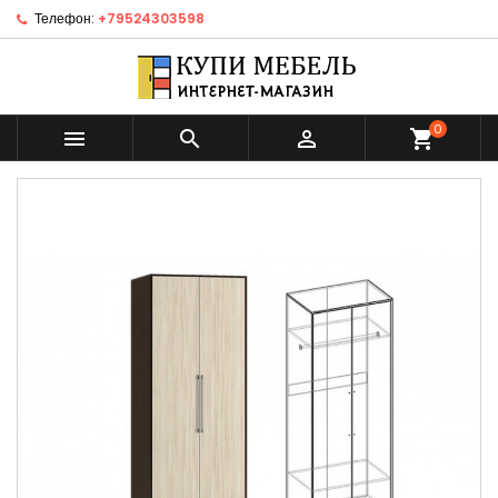
Телефон:
+79524303598
0



shopping_cart