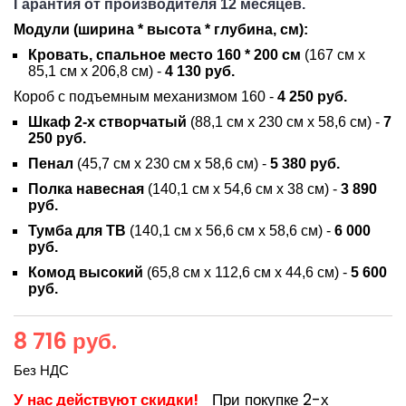
Гарантия от производителя 12 месяцев.
Модули (ширина * высота * глубина, см):
Кровать, спальное место 160 * 200 см
(
167 см х
85,1 см х 206,8 см) -
4 130 руб.
Короб с подъемным механизмом 160 -
4 250 руб.
Шкаф 2-х створчатый
(
88,1 см х 230 см х 58,6 см) -
7
250 руб.
Пенал
(
45,7 см х 230 см х 58,6 см)
-
5 380
руб.
Полка навесная
(
140,1 см х 54,6 см х 38 см) -
3 890
руб.
Тумба для ТВ
(
140,1 см х 56,6 см х 58,6 см) -
6 000
руб.
Комод высокий
(
65,8 см х 112,6 см х 44,6 см) -
5 600
руб.
8 716 руб.
Без НДС
У нас действуют скидки!
При покупке 2-х