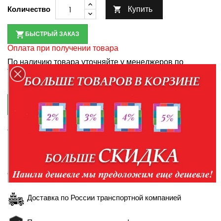
Купить
Количество

БЫСТРЫЙ ЗАКАЗ
Оплата при получении товара
По наличию товара уточняйте у менеджеров по
телефонам:
+7-952-430-35-98
+7-904-094-99-99

КУПИТЬ В КРЕДИТ
Правила кредитования
Доставка в пределах Белгорода и Белгородской
области
Доставка по России транспортной компанией