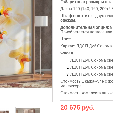
Габаритные размеры шка
Длина 120 (140, 160, 200) * 
Шкаф состоит
из двух сек
одежды.
Дополнительная опция
: 
Приобретается по желанию 
Цвет
:
Каркас:
ЛДСП Дуб Сонома 
Фасад
ЛДСП Дуб Сонома св
ЛДСП Дуб Сонома св
ЛДСП Дуб Сонома св
Стоимость шкафа-купе с фот
менеджера
Стоимость комплекта ящико
20 675 руб.