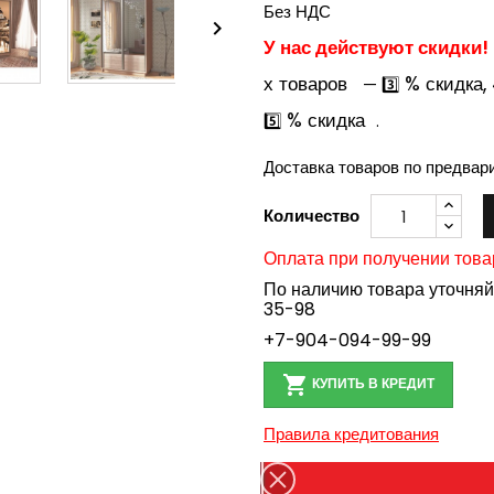
Без НДС

У нас действуют скидки!
х товаров
% скидка,
— 3️⃣
% скидка
5️⃣
.
Доставка товаров по предвар
Количество
Оплата при получении това
По наличию товара уточня
35-98
+7-904-094-99-99

КУПИТЬ В КРЕДИТ
Правила кредитования
Доставка в пределах Бе