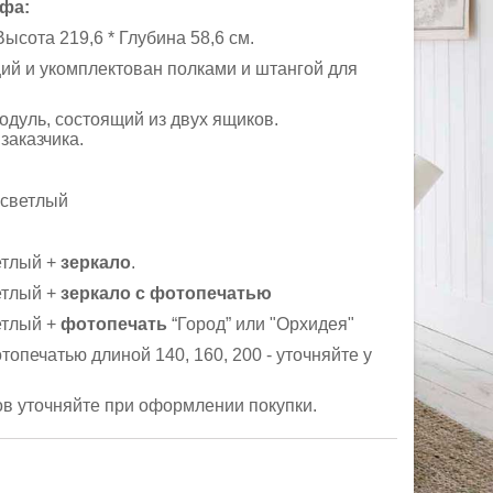
фа:
Высота 219,6 * Глубина 58,6 см.
ций и укомплектован полками и штангой для
модуль, состоящий из двух ящиков.
заказчика.
светлый
етлый +
зеркало
.
етлый +
зеркало с фотопечатью
етлый +
фотопечать
“Город” или "Орхидея"
опечатью длиной 140, 160, 200 - уточняйте у
в уточняйте при оформлении покупки.