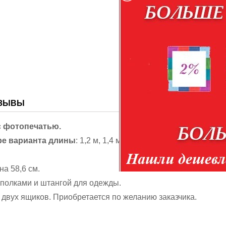
Доставка по России тра
Персональные данные п
для связи и идентификации
ЗЫВЫ
с фотопечатью.
е варианта длины
: 1,2 м, 1,4 м. 1,6 и 2,0 м.
на 58,6 см.
 полками и штангой для одежды.
з двух ящиков. Приобретается по желанию заказчика.