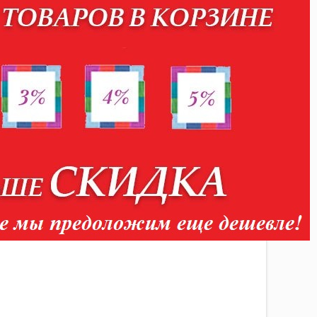
нспортной компанией
ри оформлении заказа администрация использует