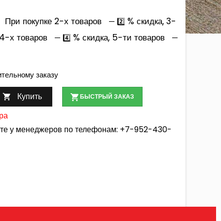
При покупке 2-х товаров
% скидка, 3-
— 2️⃣
 4-х товаров
% скидка, 5-ти товаров
— 4️⃣
—
ительному заказу
Купить

БЫСТРЫЙ ЗАКАЗ
ра
йте у менеджеров по телефонам:
+7-952-430-
лгорода и Белгородской области