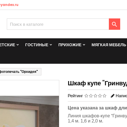
yandex.ru

ЕТСКИЕ
ГОСТИНЫЕ
ПРИХОЖИЕ
МЯГКАЯ МЕБЕЛЬ
фотопечать "Орхидея"
Шкаф купе "Гринву
Рейтинг
Напис
Цена указана за шкаф дл
Линия шкафов-купе “Гринву
1,4 м. 1,6 и 2,0 м.