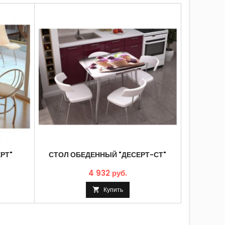
РТ"
СТОЛ ОБЕДЕННЫЙ "ДЕСЕРТ-СТ"
СТОЛ
4 932 руб.
Купить
