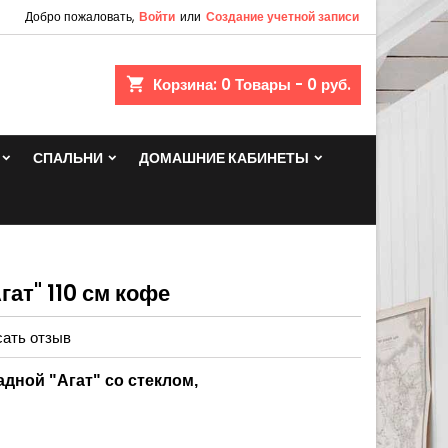
Добро пожаловать,
Войти
или
Создание учетной записи
shopping_cart
Корзина:
0
Товары - 0 руб.
СПАЛЬНИ
ДОМАШНИЕ КАБИНЕТЫ
ат" 110 см кофе
ать отзыв
дной "Агат" со стеклом,