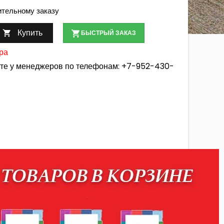
ительному заказу
Купить

БЫСТРЫЙ ЗАКАЗ
ра
йте у менеджеров по телефонам:
+7-952-430-
лгорода и Белгородской области
нспортной компанией
ри оформлении заказа администрация использует