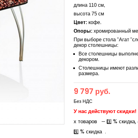
длина 110 см,
высота 75 см
Цвет:
кофе.
Опоры:
хромированный ме
При выборе стола "Агат "сл
декор столешницы:
Все столешницы выполне
декором.
Столешницы имеют разли
размера.
9 797 руб.
Без НДС
У нас действуют скидки!
х товаров
% скидка,
— 3️⃣
% скидка
5️⃣
.