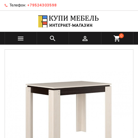
Телефон:
+79524303598
0



shopping_cart