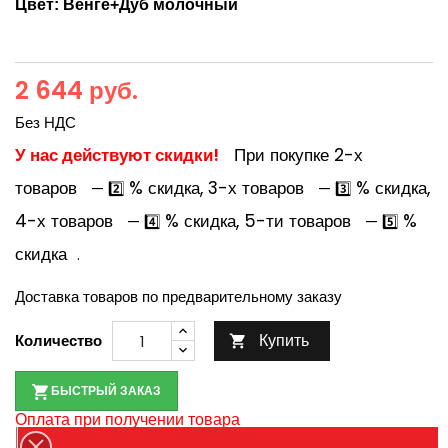
Цвет:
Венге+Дуб молочный
2 644 руб.
Без НДС
У нас действуют скидки!
При покупке 2-х
товаров
% скидка, 3-х товаров
% скидка,
— 2️⃣
— 3️⃣
4-х товаров
% скидка, 5-ти товаров
%
— 4️⃣
— 5️⃣
скидка
.
Доставка товаров по предварительному заказу
Купить
Количество

БЫСТРЫЙ ЗАКАЗ
Оплата при получении товара
По наличию товара уточняйте у менеджеров по