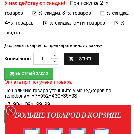
У нас действуют скидки!
При покупке 2-х
товаров
% скидка, 3-х товаров
% скидка,
— 2️⃣
— 3️⃣
4-х товаров
% скидка, 5-ти товаров
%
— 4️⃣
— 5️⃣
скидка
.
Доставка товаров по предварительному заказу
Купить
Количество

БЫСТРЫЙ ЗАКАЗ
Оплата при получении товара
По наличию товара уточняйте у менеджеров по
телефонам:
+7-952-430-35-98
+7-904-094-99-99

КУПИТЬ В КРЕДИТ
Правила кредитования