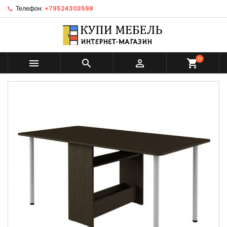
Телефон:
+79524303598
0



shopping_cart