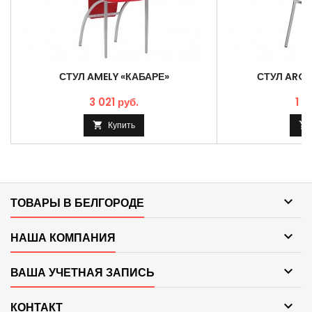
СТУЛ AMELY «КАБАРЕ»
СТУЛ ARGE
3 021 руб.
1 7
Купить



ТОВАРЫ В БЕЛГОРОДЕ

НАША КОМПАНИЯ

ВАША УЧЕТНАЯ ЗАПИСЬ

КОНТАКТ