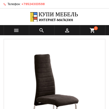
Телефон:
+79524303598
0



shopping_cart