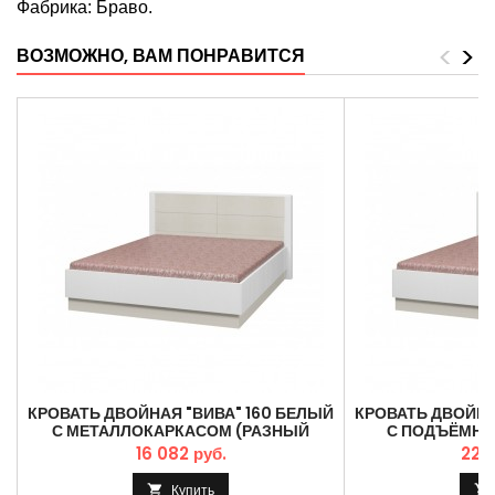
Фабрика: Браво.
<
>
ВОЗМОЖНО, ВАМ ПОНРАВИТСЯ
КРОВАТЬ ДВОЙНАЯ "ВИВА" 160 БЕЛЫЙ
КРОВАТЬ ДВОЙНА
С МЕТАЛЛОКАРКАСОМ (РАЗНЫЙ
С ПОДЪЁМН
РАЗМЕР)
(РАЗНЫ
16 082 руб.
22 0
Купить

