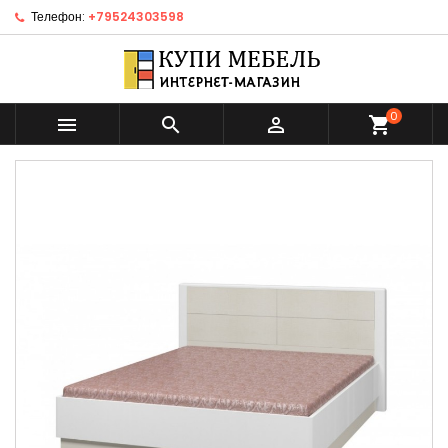
Телефон:
+79524303598
0



shopping_cart