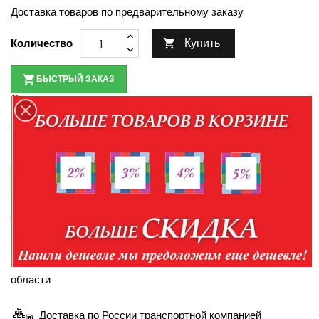
Доставка товаров по предварительному заказу
Купить
Количество

БЫСТРЫЙ ЗАКАЗ
Оплата при получении товара
По наличию товара уточняйте у менеджеров по
телефонам:
+7-952-430-35-98
+7-904-094-99-99

КУПИТЬ В КРЕДИТ
Правила кредитования
Доставка в пределах Белгорода и Белгородской
области
Доставка по России транспортной компанией