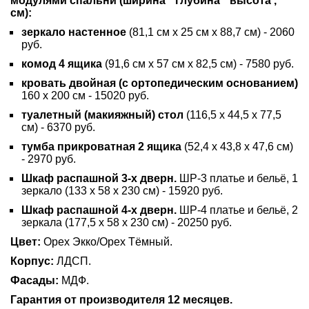
модулями спальни
(ширина * глубина *
высота
,
см):
зеркало настенное
(81,1 см х 25 см х 88,7 см) - 2060
руб.
комод 4 ящика
(91,6 см х 57 см х 82,5 см) - 7580 руб.
кровать двойная
(с ортопедическим основанием)
160 х 200 см - 15020 руб.
туалетный (макияжный) стол
(116,5 х 44,5 х 77,5
см) - 6370 руб.
тумба прикроватная 2 ящика
(52,4 х 43,8 х 47,6 см)
- 2970 руб.
Шкаф распашной 3-х дверн.
ШР-3 платье и бельё, 1
зеркало (133 х 58 х 230 см) - 15920 руб.
Шкаф распашной 4-х дверн.
ШР-4 платье и бельё, 2
зеркала (177,5 х 58 х 230 см) - 20250 руб.
Цвет:
Орех Экко/Орех Тёмный.
Корпус:
ЛДСП.
Фасады:
МДФ.
Гарантия от производителя 12 месяцев.