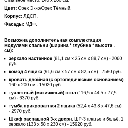
Спальное место: 140 х 200 см.
Цвет:
Орех Экко/Орех Тёмный.
Корпус:
ЛДСП.
Фасады:
МДФ.
Возможна дополнительная комплектация
модулями спальни
(ширина * глубина *
высота
,
см):
зеркало настенное
(81,1 см х 25 см х 88,7 см) - 2060
руб.
комод 4 ящика
(91,6 см х 57 см х 82,5 см) - 7580 руб.
кровать двойная
(с ортопедическим основанием)
160 х 200 см - 15020 руб.
туалетный (макияжный) стол
(116,5 х 44,5 х 77,5
см) - 6370 руб.
тумба прикроватная 2 ящика
(52,4 х 43,8 х 47,6 см)
- 2970 руб.
Шкаф распашной 3-х дверн.
ШР-3 платье и бельё, 1
зеркало (133 х 58 х 230 см) - 15920 руб.