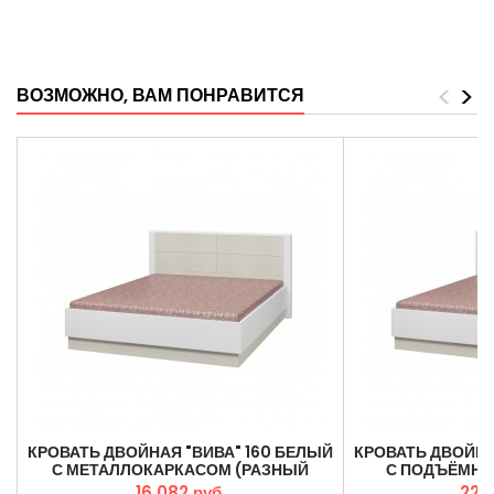
<
>
ВОЗМОЖНО, ВАМ ПОНРАВИТСЯ
КРОВАТЬ ДВОЙНАЯ "ВИВА" 160 БЕЛЫЙ
КРОВАТЬ ДВОЙНА
С МЕТАЛЛОКАРКАСОМ (РАЗНЫЙ
С ПОДЪЁМН
РАЗМЕР)
(РАЗНЫ
16 082 руб.
22 0