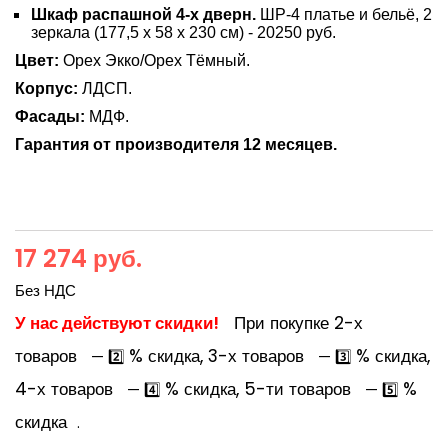
Шкаф распашной 4-х дверн.
ШР-4 платье и бельё, 2
зеркала (177,5 х 58 х 230 см) - 20250 руб.
Цвет:
Орех Экко/Орех Тёмный.
Корпус:
ЛДСП.
Фасады:
МДФ.
Гарантия от производителя 12 месяцев.
17 274 руб.
Без НДС
У нас действуют скидки!
При покупке 2-х
товаров
% скидка, 3-х товаров
% скидка,
— 2️⃣
— 3️⃣
4-х товаров
% скидка, 5-ти товаров
%
— 4️⃣
— 5️⃣
скидка
.